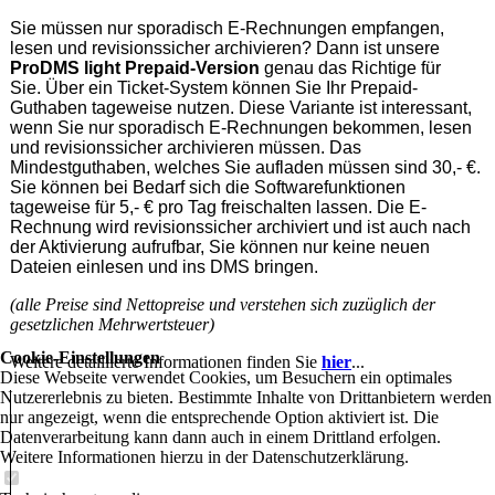
Sie müssen nur sporadisch E-Rechnungen empfangen,
lesen und revisionssicher archivieren? Dann ist unsere
ProDMS light Prepaid-Version
genau das Richtige für
Sie. Über ein Ticket-System können Sie Ihr Prepaid-
Guthaben tageweise nutzen. Diese Variante ist interessant,
wenn Sie nur sporadisch E-Rechnungen bekommen, lesen
und revisionssicher archivieren müssen. Das
Mindestguthaben, welches Sie aufladen müssen sind 30,- €.
Sie können bei Bedarf sich die Softwarefunktionen
tageweise für 5,- € pro Tag freischalten lassen. Die E-
Rechnung wird revisionssicher archiviert und ist auch nach
der Aktivierung aufrufbar, Sie können nur keine neuen
Dateien einlesen und ins DMS bringen.
(alle Preise sind Nettopreise und verstehen sich zuzüglich der
gesetzlichen Mehrwertsteuer)
Cookie-Einstellungen
Weitere detaillierte Informationen finden Sie
hier
...
Diese Webseite verwendet Cookies, um Besuchern ein optimales
Nutzererlebnis zu bieten. Bestimmte Inhalte von Drittanbietern werden
nur angezeigt, wenn die entsprechende Option aktiviert ist. Die
Datenverarbeitung kann dann auch in einem Drittland erfolgen.
Weitere Informationen hierzu in der Datenschutzerklärung.